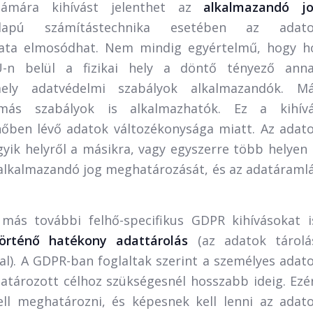
számára kihívást jelenthet az
alkalmazandó j
lapú számítástechnika esetében az adat
olata elmosódhat. Nem mindig egyértelmű, hogy h
U-n belül a fizikai hely a döntő tényező ann
ely adatvédelmi szabályok alkalmazandók. M
más szabályok is alkalmazhatók. Ez a kihív
hőben lévő adatok változékonysága miatt. Az adat
yik helyről a másikra, vagy egyszerre több helyen 
 alkalmazandó jog meghatározását, és az adatáraml
más további felhő-specifikus GDPR kihívásokat i
rténő hatékony adattárolás
(az adatok tárolá
al). A GDPR-ban foglaltak szerint a személyes adat
tározott célhoz szükségesnél hosszabb ideig. Ezé
ll meghatározni, és képesnek kell lenni az adat