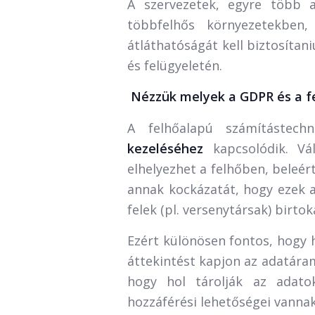
A szervezetek, egyre több a
többfelhős környezetekben,
átláthatóságát kell biztosíta
és felügyeletén.
Nézzük melyek a GDPR és a f
A felhőalapú számítástec
kezeléséhez
kapcsolódik. Vál
elhelyezhet a felhőben, beleér
annak kockázatát, hogy ezek a
felek (pl. versenytársak) birtok
Ezért különösen fontos, hogy h
áttekintést kapjon az adatára
hogy hol tárolják az adato
hozzáférési lehetőségei vannak