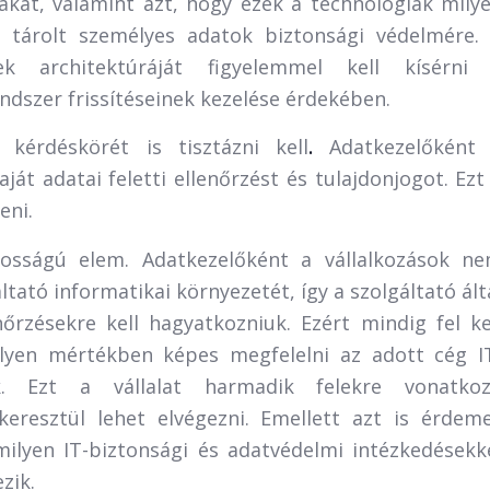
kat, valamint azt, hogy ezek a technológiák mily
n tárolt személyes adatok biztonsági védelmére.
nek architektúráját figyelemmel kell kísérni
endszer frissítéseinek kezelése érdekében.
og
kérdéskörét is tisztázni kell
.
Adatkezelőként
aját adatai feletti ellenőrzést és tulajdonjogot. Ezt
eni.
tosságú elem. Adatkezelőként a vállalkozások n
áltató informatikai környezetét, így a szolgáltató ált
nőrzésekre kell hagyatkozniuk. Ezért mindig fel ke
ilyen mértékben képes megfelelni az adott cég I
ek. Ezt a vállalat harmadik felekre vonatko
keresztül lehet elvégezni. Emellett azt is érdem
milyen IT-biztonsági és adatvédelmi intézkedésekk
zik.