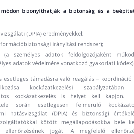
e módon bizonyíthatják a biztonság és a beépíte
vizsgálati (DPIA) eredményekkel;
formációbiztonsági irányítási rendszer);
l (a személyes adatok feldolgozójaként műkö
élyes adatok védelmére vonatkozó gyakorlati kódex)
s esetleges támadásra való reagálás – koordináció 
alkozása kockázatkezelési szabályzatában
olatos kockázatkezelés is helyet kell kapjon.
vétele során esetlegesen felmerülő kockázat
i hatásvizsgálat (DPIA) és biztonsági értékel
szolgáltatókkal kötött megállapodásokba bele ke
ók ellenőrzésének jogát. A megfelelő ellenőrz