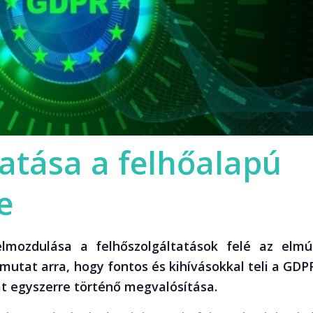
atása a felhőalapú
e
lmozdulása a felhőszolgáltatások felé az elmú
utat arra, hogy fontos és kihívásokkal teli a GDP
t egyszerre történő megvalósítása.