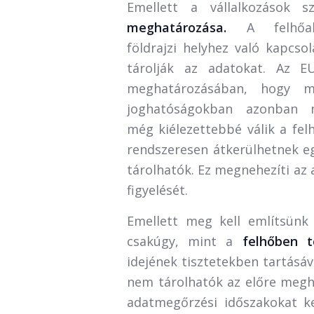
Emellett a vállalkozások 
meghatározása.
A felhőa
földrajzi helyhez való kapcs
tárolják az adatokat. Az E
meghatározásában, hogy m
joghatóságokban azonban 
még kiélezettebbé válik a fel
rendszeresen átkerülhetnek eg
tárolhatók. Ez megnehezíti az
figyelését.
Emellett meg kell említsünk 
csakúgy, mint a
felhőben tö
idejének tisztetekben tartásáv
nem tárolhatók az előre megha
adatmegőrzési időszakokat ke