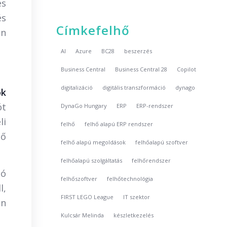
és
és
Címkefelhő
én
AI
Azure
BC28
beszerzés
Business Central
Business Central 28
Copilot
digitalizáció
digitális transzformáció
dynago
ók
ót
DynaGo Hungary
ERP
ERP-rendszer
li
felhő
felhő alapú ERP rendszer
ső
felhő alapú megoldások
felhőalapú szoftver
felhőalapú szolgáltatás
felhőrendszer
jó
felhőszoftver
felhőtechnológia
l,
FIRST LEGO League
IT szektor
en
Kulcsár Melinda
készletkezelés