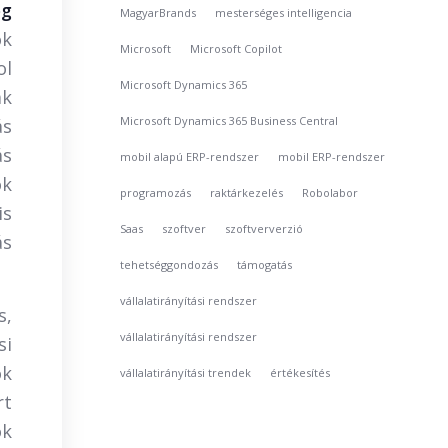
og
MagyarBrands
mesterséges intelligencia
ok
Microsoft
Microsoft Copilot
ol
Microsoft Dynamics 365
ak
Microsoft Dynamics 365 Business Central
ás
ás
mobil alapú ERP-rendszer
mobil ERP-rendszer
ok
programozás
raktárkezelés
Robolabor
is
Saas
szoftver
szoftververzió
ás
tehetséggondozás
támogatás
vállalatirányítási rendszer
s,
vállalatirányítási rendszer
si
ok
vállalatirányítási trendek
értékesítés
rt
ok