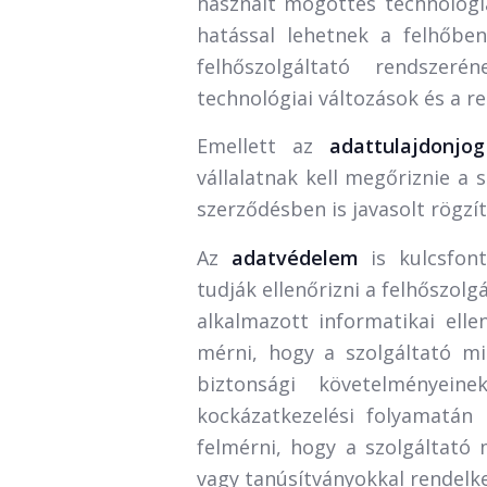
használt mögöttes technológiá
hatással lehetnek a felhőbe
felhőszolgáltató rendszeré
technológiai változások és a r
Emellett az
adattulajdonj
vállalatnak kell megőriznie a s
szerződésben is javasolt rögzít
Az
adatvédelem
is kulcsfon
tudják ellenőrizni a felhőszolg
alkalmazott informatikai elle
mérni, hogy a szolgáltató m
biztonsági követelményein
kockázatkezelési folyamatán 
felmérni, hogy a szolgáltató 
vagy tanúsítványokkal rendelke