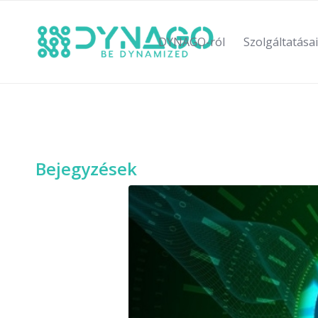
DYNAGO-ról
Szolgáltatása
Bejegyzések