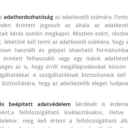
az
adathordozhatóság
az adatkezelő számára. Font
den érintett jogosult az általa az adatkeze
tait kérés esetén megkapni. Részben ezért, részb
, lehetővé kell tenni az adatkezelő számára, hogy 
ánosan használt és géppel olvasható formátumb
 érintett felhasználó vagy egy másik adatkeze
yeges az is, hogy erről megállapodásokat kössön
lgáltatókkal. A szolgáltatóknak biztosítaniuk kell
biztosítására, hogy az adatkezelők eleget tudjan
a és beépített adatvédelem
kérdését is érdem
ént,a felhőszolgáltató kiválasztásakor, illetve
telekor, meg kell érteni a felhőszolgáltató ált