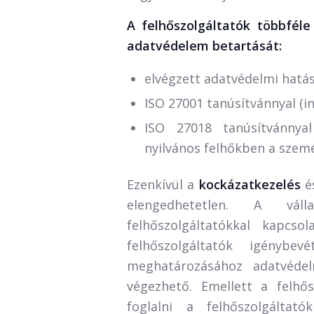
A felhőszolgáltatók többfél
adatvédelem betartását:
elvégzett adatvédelmi hatás
ISO 27001 tanúsítvánnyal (in
ISO 27018 tanúsítvánnya
nyilvános felhőkben a szem
Ezenkívül a
kockázatkezelés
é
elengedhetetlen. A váll
felhőszolgáltatókkal kapcs
felhőszolgáltatók igénybe
meghatározásához adatvédelm
végezhető. Emellett a felhő
foglalni a felhőszolgáltat