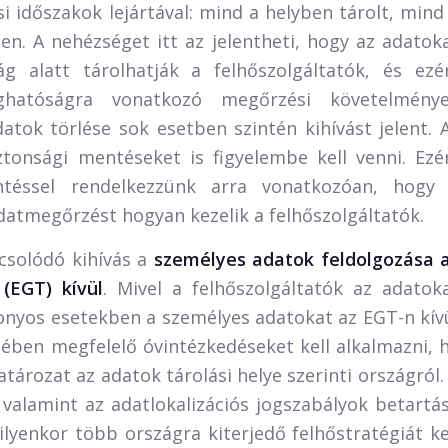
 időszakok lejártával: mind a helyben tárolt, mind
en. A nehézséget itt az jelentheti, hogy az adatok
g alatt tárolhatják a felhőszolgáltatók, és ezé
ghatóságra vonatkozó megőrzési követelmény
atok törlése sok esetben szintén kihívást jelent. 
ztonsági mentéseket is figyelembe kell venni. Ezé
intéssel rendelkezzünk arra vonatkozóan, hogy
datmegőrzést hogyan kezelik a felhőszolgáltatók.
csolódó kihívás a
személyes adatok feldolgozása 
(EGT) kívül
. Mivel a felhőszolgáltatók az adatok
zonyos esetekben a személyes adatokat az EGT-n kív
tében megfelelő óvintézkedéseket kell alkalmazni, 
tározat az adatok tárolási helye szerinti országról.
valamint az adatlokalizációs jogszabályok betartá
lyenkor több országra kiterjedő felhőstratégiát ke