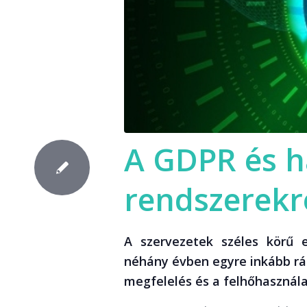
A GDPR és h
rendszerekr
A szervezetek széles körű e
néhány évben egyre inkább rám
megfelelés és a felhőhasznála