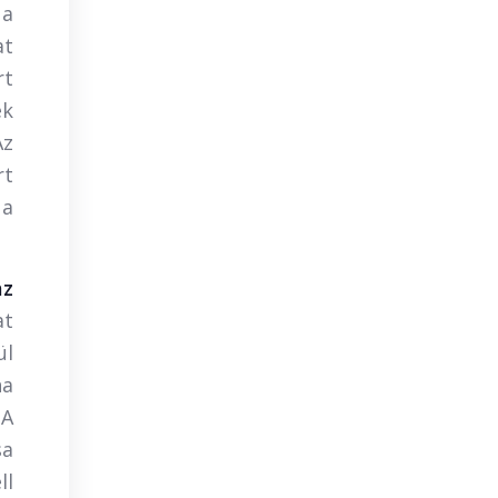
 a
at
rt
ek
Az
rt
 a
az
at
ül
ha
 A
sa
ll