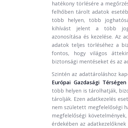
hatékony törlésére a megőrzési
felhőben tárolt adatok esetéb
több helyen, több joghatósá
kihívást jelent a több jo
azonosítása és kezelése. Az ad
adatok teljes törléséhez a bi
fontos, hogy világos áttek
biztonsági mentéseket és az a
Szintén az adattároláshoz kap
Európai Gazdasági Térségen 
több helyen is tárolhatják, bi
tárolják. Ezen adatkezelés ese
nem született megfelelőségi ha
megfelelőségi követelmények, 
érdekében az adatkezelőknek i