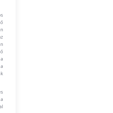
os
lő
en
az
an
lő
 a
 a
ak
es
 a
al