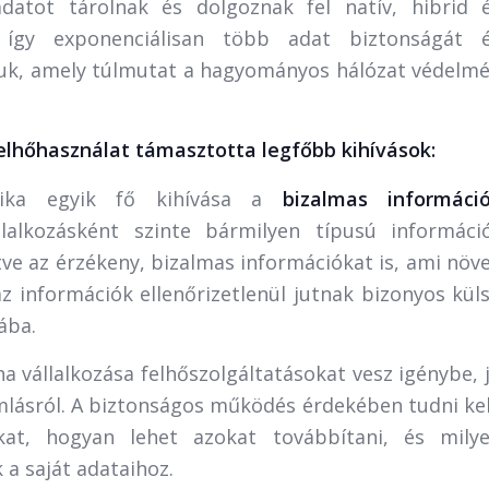
datot tárolnak és dolgoznak fel natív, hibrid 
 így exponenciálisan több adat biztonságát 
niuk, amely túlmutat a hagyományos hálózat védelm
elhőhasználat támasztotta legfőbb kihívások:
hnika egyik fő kihívása a
bizalmas informáci
lalkozásként szinte bármilyen típusú informáci
tve az érzékeny, bizalmas információkat is, ami növe
z információk ellenőrizetlenül jutnak bizonyos kül
ába.
a vállalkozása felhőszolgáltatásokat vesz igénybe, 
mlásról. A biztonságos működés érdekében tudni kel
kat, hogyan lehet azokat továbbítani, és mily
 a saját adataihoz.