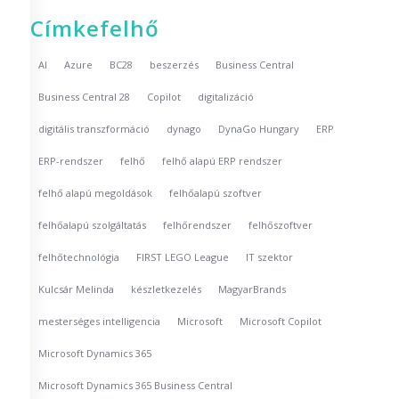
Címkefelhő
AI
Azure
BC28
beszerzés
Business Central
Business Central 28
Copilot
digitalizáció
digitális transzformáció
dynago
DynaGo Hungary
ERP
ERP-rendszer
felhő
felhő alapú ERP rendszer
felhő alapú megoldások
felhőalapú szoftver
felhőalapú szolgáltatás
felhőrendszer
felhőszoftver
felhőtechnológia
FIRST LEGO League
IT szektor
Kulcsár Melinda
készletkezelés
MagyarBrands
mesterséges intelligencia
Microsoft
Microsoft Copilot
Microsoft Dynamics 365
Microsoft Dynamics 365 Business Central