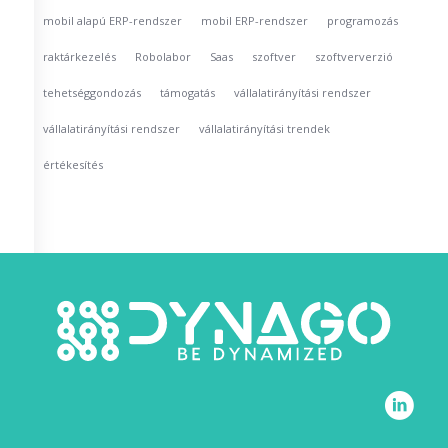
mobil alapú ERP-rendszer
mobil ERP-rendszer
programozás
raktárkezelés
Robolabor
Saas
szoftver
szoftververzió
tehetséggondozás
támogatás
vállalatirányítási rendszer
vállalatirányítási rendszer
vállalatirányítási trendek
értékesítés