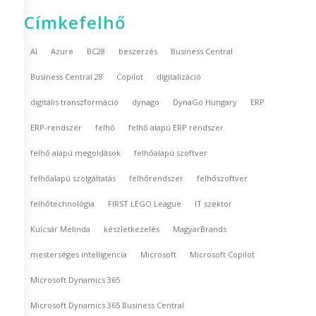
Címkefelhő
AI
Azure
BC28
beszerzés
Business Central
Business Central 28
Copilot
digitalizáció
digitális transzformáció
dynago
DynaGo Hungary
ERP
ERP-rendszer
felhő
felhő alapú ERP rendszer
felhő alapú megoldások
felhőalapú szoftver
felhőalapú szolgáltatás
felhőrendszer
felhőszoftver
felhőtechnológia
FIRST LEGO League
IT szektor
Kulcsár Melinda
készletkezelés
MagyarBrands
mesterséges intelligencia
Microsoft
Microsoft Copilot
Microsoft Dynamics 365
Microsoft Dynamics 365 Business Central