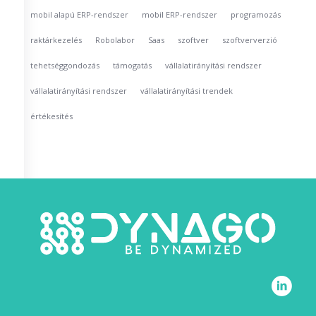
mobil alapú ERP-rendszer
mobil ERP-rendszer
programozás
raktárkezelés
Robolabor
Saas
szoftver
szoftververzió
tehetséggondozás
támogatás
vállalatirányítási rendszer
vállalatirányítási rendszer
vállalatirányítási trendek
értékesítés