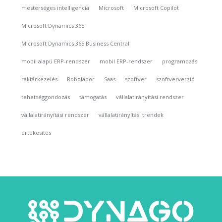
mesterséges intelligencia
Microsoft
Microsoft Copilot
Microsoft Dynamics 365
Microsoft Dynamics 365 Business Central
mobil alapú ERP-rendszer
mobil ERP-rendszer
programozás
raktárkezelés
Robolabor
Saas
szoftver
szoftververzió
tehetséggondozás
támogatás
vállalatirányítási rendszer
vállalatirányítási rendszer
vállalatirányítási trendek
értékesítés