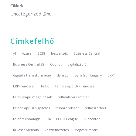
Cikkek
Uncategorized @hu
Címkefelhő
AI
Azure
BC28
beszerzés
Business Central
Business Central 28
Copilot
digitalizáció
digitális transzformáció
dynago
DynaGo Hungary
ERP
ERP-rendszer
felhő
felhő alapú ERP rendszer
felhő alapú megoldások
felhőalapú szoftver
felhőalapú szolgáltatás
felhőrendszer
felhőszoftver
felhőtechnológia
FIRST LEGO League
IT szektor
Kulcsár Melinda
készletkezelés
MagyarBrands