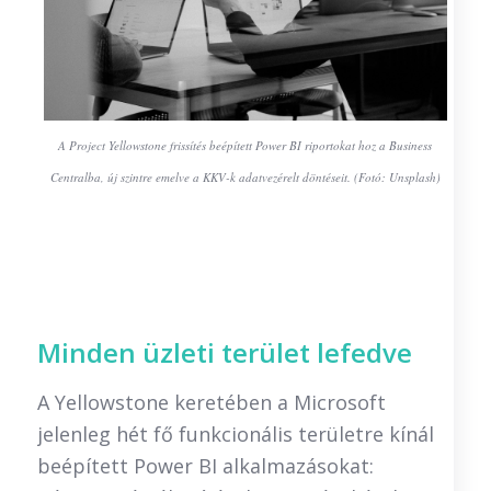
A Project Yellowstone frissítés beépített Power BI riportokat hoz a Business
Centralba, új szintre emelve a KKV-k adatvezérelt döntéseit. (Fotó: Unsplash)
Minden üzleti terület lefedve
A Yellowstone keretében a Microsoft
jelenleg hét fő funkcionális területre kínál
beépített Power BI alkalmazásokat: