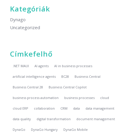
Kategóriák
Dynago
Uncategorized
Címkefelhő
.NET MAUI
AI agents
AI in business processes
artificial intelligence agents
BC28
Business Central
Business Central 28
Business Central Copilot
business process automation
business processes
cloud
cloud ERP
collaboration
CRM
data
data management
data quality
digital transformation
document management
DynaGo
DynaGo Hungary
DynaGo Mobile