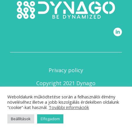
Privacy policy
Copyright 2021 Dynago
Weboldalunk működtetése során a felhasználói élmény
növeléséhez illetve a jobb kiszolgálás érdekében oldalunk
“cookie”-kat használ.
További információk
English
Magyar
Beállítások
Elfogadom