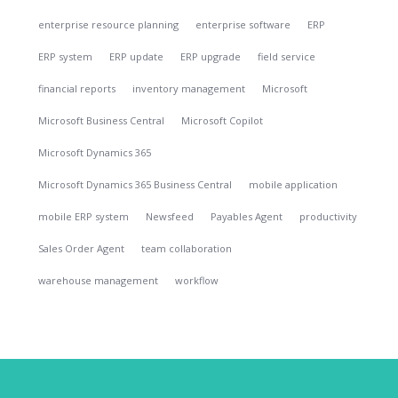
enterprise resource planning
enterprise software
ERP
ERP system
ERP update
ERP upgrade
field service
financial reports
inventory management
Microsoft
Microsoft Business Central
Microsoft Copilot
Microsoft Dynamics 365
Microsoft Dynamics 365 Business Central
mobile application
mobile ERP system
Newsfeed
Payables Agent
productivity
Sales Order Agent
team collaboration
warehouse management
workflow