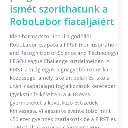
ismét szoríthatunk a
RoboLabor fiataljaiért
Idén harmadszor indul a gödöllői
RoboLabor csapata a FIRST (For Inspiration
and Recognition of Science and Technology)
LEGO League Challenge küzdelmeiben. A
FIRST a világ egyik legnagyobb robotikai
közössége, amely iskolán belüli és iskola
utáni csapatalapú foglalkozások keretében
igyekszik felkészíteni a 4-18 éves
gyermekeket a következő évtizedek
kihívásaira. Világszerte évente több mint
450 ezer gyermek csatlakozik be a FIRST és
a LEGO által közösen szervezett FIRST